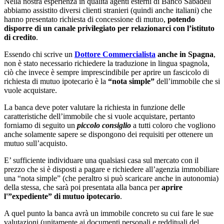
Nella nostra esperienza in qualità agenti esterni di Banco Sabadell
abbiamo assistito diversi clienti stranieri (quindi anche italiani) che
hanno presentato richiesta di concessione di mutuo,
potendo
disporre di un canale privilegiato per relazionarci con l’istituto
di credito
.
Essendo chi scrive un
Dottore Commercialista
anche in Spagna
,
non è stato necessario richiedere la traduzione in lingua spagnola,
ciò che invece è sempre imprescindibile per aprire un fascicolo di
richiesta di mutuo ipotecario è la
“nota simple”
dell’immobile che si
vuole acquistare.
La banca deve poter valutare la richiesta in funzione delle
caratteristiche dell’immobile che si vuole acquistare, pertanto
forniamo di seguito un
piccolo consiglio
a tutti coloro che vogliono
anche solamente sapere se dispongono dei requisiti per ottenere un
mutuo sull’acquisto.
E’ sufficiente individuare una qualsiasi casa sul mercato con il
prezzo che si è disposti a pagare e richiedere all’agenzia immobiliare
una “nota simple” (che peraltro si può scaricare anche in autonomia)
della stessa, che sarà poi presentata alla banca per
aprire
l'”expediente” di mutuo ipotecario
.
A quel punto la banca avrà un immobile concreto su cui fare le sue
valutazioni (unitamente ai documenti personali e reddituali del