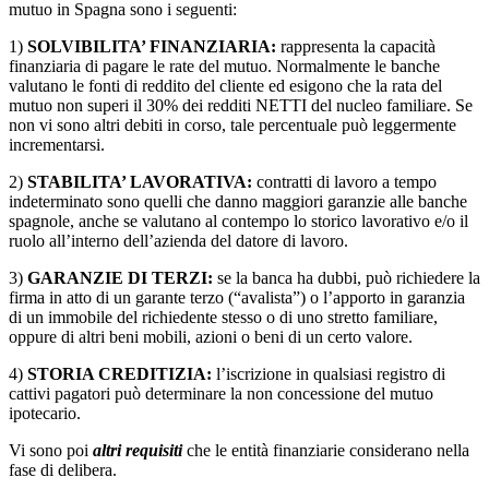
mutuo in Spagna sono i seguenti:
1)
SOLVIBILITA’ FINANZIARIA:
rappresenta la capacità
finanziaria di pagare le rate del mutuo. Normalmente le banche
valutano le fonti di reddito del cliente ed esigono che la rata del
mutuo non superi il 30% dei redditi NETTI del nucleo familiare. Se
non vi sono altri debiti in corso, tale percentuale può leggermente
incrementarsi.
2)
STABILITA’ LAVORATIVA:
contratti di lavoro a tempo
indeterminato sono quelli che danno maggiori garanzie alle banche
spagnole, anche se valutano al contempo lo storico lavorativo e/o il
ruolo all’interno dell’azienda del datore di lavoro.
3)
GARANZIE DI TERZI:
se la banca ha dubbi, può richiedere la
firma in atto di un garante terzo (“avalista”) o l’apporto in garanzia
di un immobile del richiedente stesso o di uno stretto familiare,
oppure di altri beni mobili, azioni o beni di un certo valore.
4)
STORIA CREDITIZIA:
l’iscrizione in qualsiasi registro di
cattivi pagatori può determinare la non concessione del mutuo
ipotecario.
Vi sono poi
altri requisiti
che le entità finanziarie considerano nella
fase di delibera.