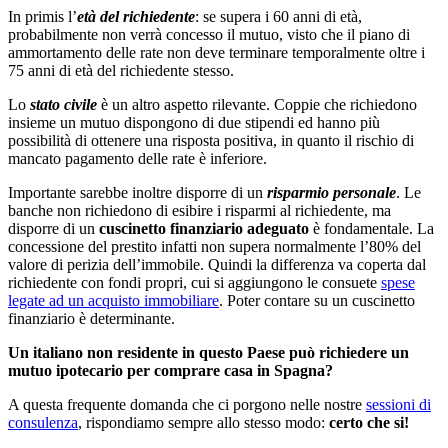
In primis l’
età del richiedente
: se supera i 60 anni di età,
probabilmente non verrà concesso il mutuo, visto che il piano di
ammortamento delle rate non deve terminare temporalmente oltre i
75 anni di età del richiedente stesso.
Lo
stato civile
è un altro aspetto rilevante. Coppie che richiedono
insieme un mutuo dispongono di due stipendi ed hanno più
possibilità di ottenere una risposta positiva, in quanto il rischio di
mancato pagamento delle rate è inferiore.
Importante sarebbe inoltre disporre di un
risparmio personale
. Le
banche non richiedono di esibire i risparmi al richiedente, ma
disporre di un
cuscinetto finanziario adeguato
è fondamentale. La
concessione del prestito infatti non supera normalmente l’80% del
valore di perizia dell’immobile. Quindi la differenza va coperta dal
richiedente con fondi propri, cui si aggiungono le consuete
spese
legate ad un acquisto immobiliare
. Poter contare su un cuscinetto
finanziario è determinante.
Un italiano non residente in questo Paese può richiedere un
mutuo ipotecario per comprare casa in Spagna?
A questa frequente domanda che ci porgono nelle nostre
sessioni di
consulenza
, rispondiamo sempre allo stesso modo:
certo che si!