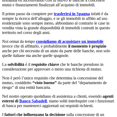
domanda ed incentivando così di nuovo le banche a concedere
mutui e finanziamenti finalizzati all’acquisto di immobili.
Il primo passo da compiere per
trasferirsi in Spagna
infatti è da
sempre la ricerca dell’alloggio, e se gli immobili in affitto ad uso
residenziale sono sempre meno, abbondano al contrario le case in
vendita vista la grande disponibilità di immobili costruiti in questo
territorio nel corso degli anni.
Noi ormai da tempo
consigliamo di acquistare un immobile
invece che di affittarlo, e probabilmente
il momento è propizio
anche per chi necessita di un aiuto da parte delle banche, non solo
quelle italiane ma anche quelle spagnole.
La
solvibilità
è il
requisito chiave
che le banche prendono in
considerazione per approvare o meno una richiesta di mutuo.
Non è però l’unico requisito che determina la concessione del
mutuo, cosiddetto
“visto bueno”
da parte del “departamento de
riesgo” di una entità bancaria.
Nel nostro operato quotidiano di assistenza a clienti, essendo
agenti
esterni di
Banco Sabadell
, siamo soliti interloquire con i funzionari
di banca per mantenerci aggiornati sui requisiti richiesti.
I
fattori che influenzano la decisione
sulla concessione di un