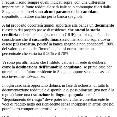
I requisiti sono sempre quelli indicati sopra, con una differenza
importante: la fonte reddituale sarà italiana o comunque fuori dalla
Spagna, pertanto vi sono
alcuni parametri
che
cambiano
,
soprattutto il fattore rischio per la banca spagnola.
A tal proposito occorrerà quindi apportare alla banca un
documento
rilasciato dal proprio paese di residenza
che attesti la storia
creditizia
del richiedente (es. modulo CRIF), ma bisognerà anche
considerare che il
cuscinetto finanziario
menzionato sopra dovrà
essere
più cospicuo
, poiché la banca spagnola non concederà l’80%
del valore peritato dell’immobile, bensí normalmente una
percentuale che varia tra il 50% e il 70%.
Vi sono poi altri fattori che l’istituto valuterà in sede di delibera,
come la
destinazione dell’immobile acquistato
, se prima casa per
un richiedente futuro residente in Spagna, oppure seconda casa ad
uso investimento/vacanze.
In ogni caso sarà opportuno dotarsi, in fase di richiesta, di tutta la
documentazione reddituale disponibile e, possibilmente (ma non è la
regola) farne una
traduzione in lingua spagnola
perché il
“departamento de riesgo” deve poter individuare correttamente le
voci di reddito netto del richiedente senza incappare in errori che poi
potrebbero comportare errori di valutazione.